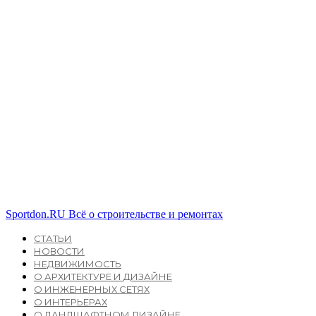
Sportdon.RU
Всё о строительстве и ремонтах
СТАТЬИ
НОВОСТИ
НЕДВИЖИМОСТЬ
О АРХИТЕКТУРЕ И ДИЗАЙНЕ
О ИНЖЕНЕРНЫХ СЕТЯХ
О ИНТЕРЬЕРАХ
О ЛАНДШАФТНОМ ДИЗАЙНЕ