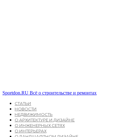
Sportdon.RU
Всё о строительстве и ремонтах
СТАТЬИ
НОВОСТИ
НЕДВИЖИМОСТЬ
О АРХИТЕКТУРЕ И ДИЗАЙНЕ
О ИНЖЕНЕРНЫХ СЕТЯХ
О ИНТЕРЬЕРАХ
О ЛАНДШАФТНОМ ДИЗАЙНЕ