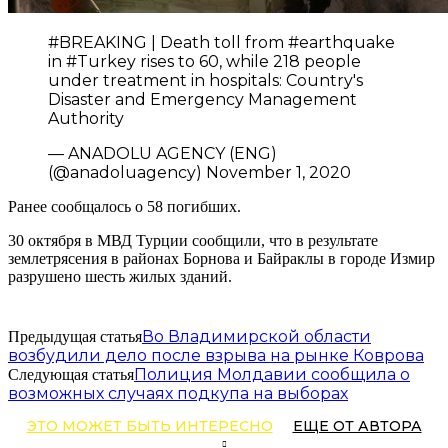
#BREAKING | Death toll from #earthquake
in #Turkey rises to 60, while 218 people
under treatment in hospitals: Country's
Disaster and Emergency Management
Authority
— ANADOLU AGENCY (ENG)
(@anadoluagency) November 1, 2020
Ранее сообщалось о 58 погибших.
30 октября в МВД Турции сообщили, что в результате
землетрясения в районах Борнова и Байраклы в городе Измир
разрушено шесть жилых зданий.
Во Владимирской области
Предыдущая статья
возбудили дело после взрыва на рынке Коврова
Полиция Молдавии сообщила о
Следующая статья
возможных случаях подкупа на выборах
ЭТО МОЖЕТ БЫТЬ ИНТЕРЕСНО
ЕЩЕ ОТ АВТОРА