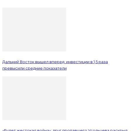
Дальний Восток вышел вперед: инвестиции в 1,5 раза
превысили средние показатели
«Будет жестокая война»: друг пропавшего Усольцева раскрыл