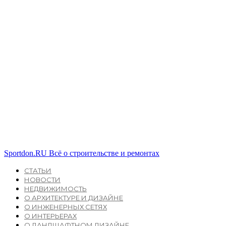
Sportdon.RU
Всё о строительстве и ремонтах
СТАТЬИ
НОВОСТИ
НЕДВИЖИМОСТЬ
О АРХИТЕКТУРЕ И ДИЗАЙНЕ
О ИНЖЕНЕРНЫХ СЕТЯХ
О ИНТЕРЬЕРАХ
О ЛАНДШАФТНОМ ДИЗАЙНЕ