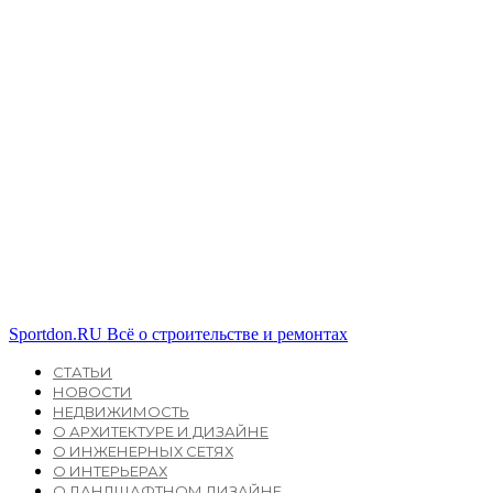
Sportdon.RU
Всё о строительстве и ремонтах
СТАТЬИ
НОВОСТИ
НЕДВИЖИМОСТЬ
О АРХИТЕКТУРЕ И ДИЗАЙНЕ
О ИНЖЕНЕРНЫХ СЕТЯХ
О ИНТЕРЬЕРАХ
О ЛАНДШАФТНОМ ДИЗАЙНЕ