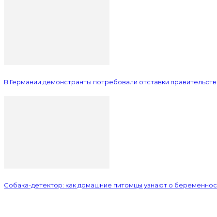
В Германии демонстранты потребовали отставки правительст
Собака-детектор: как домашние питомцы узнают о беременнос