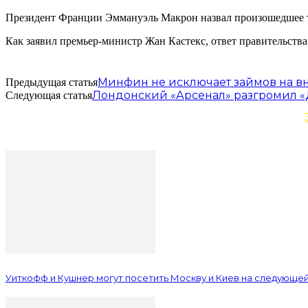
Президент Франции Эммануэль Макрон назвал произошедшее т
Как заявил премьер-министр Жан Кастекс, ответ правительств
Минфин не исключает займов на вн
Предыдущая статья
Лондонский «Арсенал» разгромил «
Следующая статья
Уиткофф и Кушнер могут посетить Москву и Киев на следующе