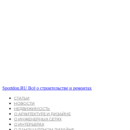
Sportdon.RU
Всё о строительстве и ремонтах
СТАТЬИ
НОВОСТИ
НЕДВИЖИМОСТЬ
О АРХИТЕКТУРЕ И ДИЗАЙНЕ
О ИНЖЕНЕРНЫХ СЕТЯХ
О ИНТЕРЬЕРАХ
О ЛАНДШАФТНОМ ДИЗАЙНЕ