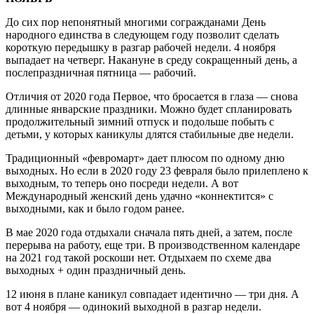
До сих пор непонятный многими согражданами День
народного единства в следующем году позволит сделать
короткую передышку в разгар рабочей недели. 4 ноября
выпадает на четверг. Накануне в среду сокращенный день, а
послепраздничная пятница — рабочий.
Отличия от 2020 года Первое, что бросается в глаза — снова
длинные январские праздники. Можно будет спланировать
продолжительный зимний отпуск и подольше побыть с
детьми, у которых каникулы длятся стабильные две недели.
Традиционный «февромарт» дает плюсом по одному дню
выходных. Но если в 2020 году 23 февраля было прилеплено к
выходным, то теперь оно посреди недели. А вот
Международный женский день удачно «коннектится» с
выходными, как и было годом ранее.
В мае 2020 года отдыхали сначала пять дней, а затем, после
перерыва на работу, еще три. В производственном календаре
на 2021 год такой роскоши нет. Отдыхаем по схеме два
выходных + один праздничный день.
12 июня в плане каникул совпадает идентично — три дня. А
вот 4 ноября — одинокий выходной в разгар недели.