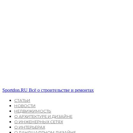
Sportdon.RU
Всё о строительстве и ремонтах
СТАТЬИ
НОВОСТИ
НЕДВИЖИМОСТЬ
О АРХИТЕКТУРЕ И ДИЗАЙНЕ
О ИНЖЕНЕРНЫХ СЕТЯХ
О ИНТЕРЬЕРАХ
О ЛАНДШАФТНОМ ДИЗАЙНЕ