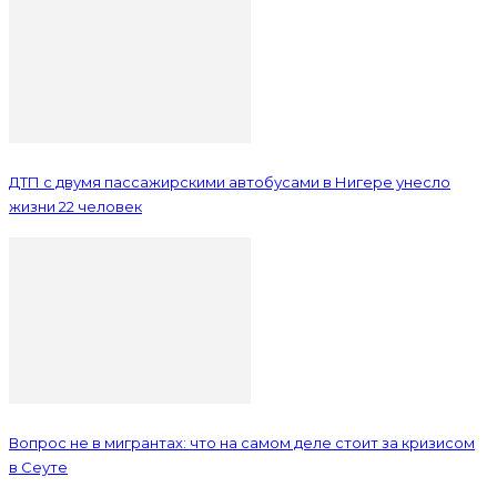
ДТП с двумя пассажирскими автобусами в Нигере унесло
жизни 22 человек
Вопрос не в мигрантах: что на самом деле стоит за кризисом
в Сеуте