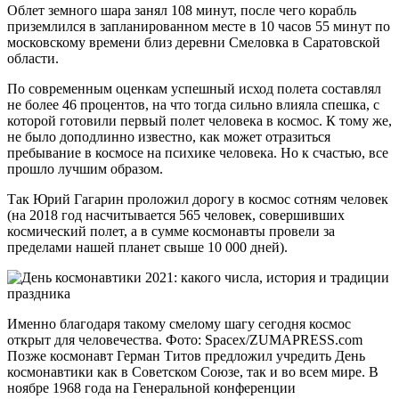
Облет земного шара занял 108 минут, после чего корабль
приземлился в запланированном месте в 10 часов 55 минут по
московскому времени близ деревни Смеловка в Саратовской
области.
По современным оценкам успешный исход полета составлял
не более 46 процентов, на что тогда сильно влияла спешка, с
которой готовили первый полет человека в космос. К тому же,
не было доподлинно известно, как может отразиться
пребывание в космосе на психике человека. Но к счастью, все
прошло лучшим образом.
Так Юрий Гагарин проложил дорогу в космос сотням человек
(на 2018 год насчитывается 565 человек, совершивших
космический полет, а в сумме космонавты провели за
пределами нашей планет свыше 10 000 дней).
Именно благодаря такому смелому шагу сегодня космос
открыт для человечества. Фото: Spacex/ZUMAPRESS.com
Позже космонавт Герман Титов предложил учредить День
космонавтики как в Советском Союзе, так и во всем мире. В
ноябре 1968 года на Генеральной конференции