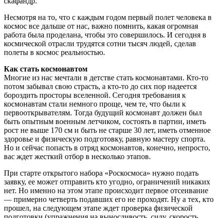
скафандр.
Несмотря на то, что с каждым годом первый полет человека в
космос все дальше от нас, важно помнить, какая огромная
работа была проделана, чтобы это совершилось. И сегодня в
космической отрасли трудятся сотни тысяч людей, сделав
полеты в космос реальностью.
Как стать космонавтом
Многие из нас мечтали в детстве стать космонавтами. Кто-то
потом забывал свою страсть, а кто-то до сих пор надеется
бороздить просторы вселенной. Сегодня требования к
космонавтам стали немного проще, чем те, что были к
первооткрывателям. Тогда будущий космонавт должен был
быть опытным военным летчиком, состоять в партии, иметь
рост не выше 170 см и быть не старше 30 лет, иметь отменное
здоровье и физическую подготовку, равную мастеру спорта.
Но и сейчас попасть в отряд космонавтов, конечно, непросто,
вас ждет жесткий отбор в несколько этапов.
При старте открытого набора «Роскосмоса» нужно подать
заявку, ее может отправить кто угодно, ограничений никаких
нет. Но именно на этом этапе происходит первое отсеивание
— примерно четверть подавших его не проходят. Ну а тех, кто
прошел, на следующем этапе ждет проверка физической
подготовки (упражнения на выносливость, силу, скорость,