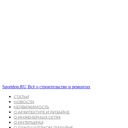
Sportdon.RU
Всё о строительстве и ремонтах
СТАТЬИ
НОВОСТИ
НЕДВИЖИМОСТЬ
О АРХИТЕКТУРЕ И ДИЗАЙНЕ
О ИНЖЕНЕРНЫХ СЕТЯХ
О ИНТЕРЬЕРАХ
О ЛАНДШАФТНОМ ДИЗАЙНЕ