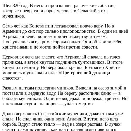
Шел 320 год. В него и произошли трагические события,
которые превратили сорок человек в Севастийских
мучеников.
Семь лет как Константин легализовал новую веру. Но в
Армении до сих пор сильно идолопоклонство. В один из дней
Агриколай велел воинам принести жертву тотемам.
Послушались все, кроме сорока солдат. Они объявили себя
христианами и не могли пойти против совести.
Церковная легенда гласит, что Агриколай сначала пытался
пряником, а затем кнутом подчинить бунтовщиков. В итоге
кинул их темницу. Но вера была крепка. Братья во Христе
молились и услышали глас: «Претерпевший до конца
спасется».
Разным пыткам подвергли узников. Вывели на озеро зимой и
поставили в ледяную воду. На берегу растопили баню — в
соблазн мученикам. Один не выдержал и побежал греться. Но
как только ступил на порог — упал замертво.
Долго держались Севастийские мученики, даже стража уже
спала. Не спал лишь один воин Аглаия. Внутри него шла
борьба. Вдруг стало тепло — лед на озере растаял. В лучах
света стражник увидел, как над страдавшими появились