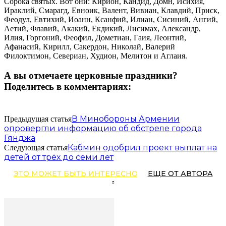
Сорока святых. Вот они: Кирион, Кандид, Домн, Исихия,
Ираклий, Смарагд, Евноик, Валент, Вивиан, Клавдий, Приск,
Феодул, Евтихий, Иоанн, Ксанфий, Илиан, Сисиний, Ангий,
Аетий, Флавий, Акакий, Екдикий, Лисимах, Александр,
Илия, Горгоний, Феофил, Дометиан, Гаия, Леонтий,
Афанасий, Кирилл, Сакердон, Николай, Валерий
Филоктимон, Севериан, Худион, Мелитон и Аглаия.
А вы отмечаете церковные праздники?
Поделитесь в комментариях:
В Минобороны Армении
Предыдущая статья
опровергли информацию об обстреле города
Гянджа
Кабмин одобрил проект выплат на
Следующая статья
детей от трёх до семи лет
ЭТО МОЖЕТ БЫТЬ ИНТЕРЕСНО
ЕЩЕ ОТ АВТОРА