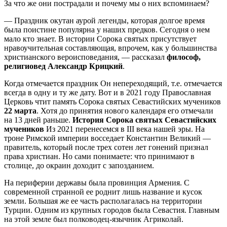
За что же они пострадали и почему мы о них вспоминаем?
— Праздник окутан аурой легенды, которая долгое время
была поистине популярна у наших предков. Сегодня о нем
мало кто знает. В истории Сорока святых присутствует
нравоучительная составляющая, впрочем, как у большинства
христианского вероисповедания, — рассказал
философ,
религиовед Александр Крицкий
.
Когда отмечается праздник Он непереходящий, т.е. отмечается
всегда в одну и ту же дату. Вот и в 2021 году Православная
Церковь чтит память Сорока святых Севастийских мучеников
22 марта
. Хотя до принятия нового календаря его отмечали
на 13 дней раньше.
История Сорока святых Севастийских
мучеников
Из 2021 перенесемся в III века нашей эры. На
троне Римской империи восседает Константин Великий —
правитель, который после трех сотен лет гонений признал
права христиан. Но сами понимаете: что принимают в
столице, до окраин доходит с запозданием.
На периферии державы была провинция Армения. С
современной странной ее роднит лишь название и кусок
земли. Большая же ее часть располагалась на территории
Турции. Одним из крупных городов была Севастия. Главным
на этой земле был полководец-язычник Агриколай.