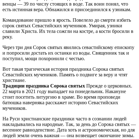
венцы — 39 по числу стоящих в воде. Так воин понял, что
есть истинная вера. Обнажился и присоединился к узникам.
Командование пришло в ярость. Повелело до смерти избить
сорок святых Севастийских мучеников. Умирая, узники
славили Христа. Их тела сожгли на костре, а кости бросили в
реку.
Через три дня Сорок святых явились севастийскому епископу
и попросили достать их останки из воды. Священник так и
поступил, мощи похоронили с честью.
Вот такая трагическая история праздника Сорока святых
Севастийских мучеников. Память о подвиге за веру и чтят
христиане.
Традиции праздника Сорока святых
Прежде о церковных.
22 марта в 2021 году выпадает на понедельник. Накануне
стоит посетить литургию в храме. Во время проповеди
батюшка наверняка расскажет историю Севастийских
мучеников.
На Руси христианские праздники часто в сознании людей
накладывались на народные. Так, за день до Сорока святых —
весеннее равноденствие. Дата хоть и астрономическая, но для
людей земли очень важная — она возвещает окончание зимы.