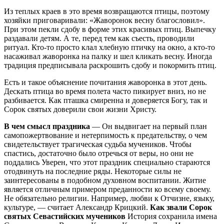
Из теплых краев в это время возвращаются птицы, поэтому
хозяйки приговаривали: «Жаворонок весну благословил».
При этом пекли сдобу в форме этих красивых птиц. Выпечку
раздавали детям. А те, перед тем как съесть, проводили
ритуал. Кто-то просто клал хлебную птичку на окно, а кто-то
насаживал жаворонка на палку и шел кликать весну. Иногда
традиция предписывала раскрошить сдобу и покормить птиц.
Есть и такое объяснение почитания жаворонка в этот день.
Дескать птица во время полета часто пикирует вниз, но не
разбивается. Как пташка смиренна и доверяется Богу, так и
Сорок святых доверили свои жизни Христу.
В чем смысл праздника
— Он выдвигает на первый план
самопожертвование и нетерпимость к предательству, о чем
свидетельствует трагическая судьба мучеников. Чтобы
спастись, достаточно было отречься от веры, но они не
поддались Уверен, что этот праздник специально стараются
отодвинуть на последние ряды. Некоторые силы не
заинтересованы в подобном духовном воспитании. Житие
является отличным примером преданности ко всему своему.
Не обязательно религии. Например, любви к Отчизне, языку,
культуре, — считает Александр Крицкий.
Как звали Сорок
святых Севастийских мучеников
История сохранила имена