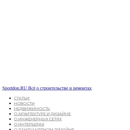
Sportdon.RU
Всё о строительстве и ремонтах
СТАТЬИ
НОВОСТИ
НЕДВИЖИМОСТЬ
О АРХИТЕКТУРЕ И ДИЗАЙНЕ
О ИНЖЕНЕРНЫХ СЕТЯХ
О ИНТЕРЬЕРАХ
О ЛАНДШАФТНОМ ДИЗАЙНЕ