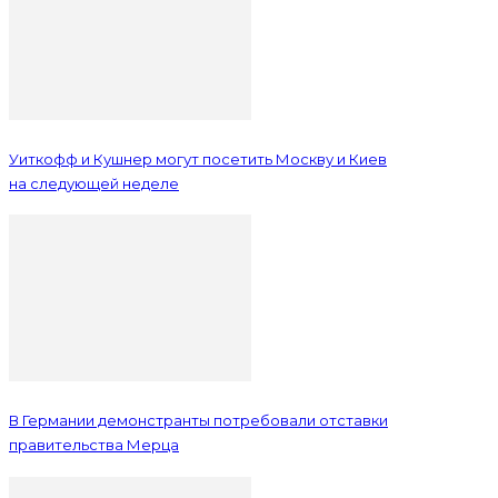
Уиткофф и Кушнер могут посетить Москву и Киев
на следующей неделе
В Германии демонстранты потребовали отставки
правительства Мерца