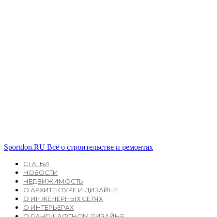
Sportdon.RU
Всё о строительстве и ремонтах
СТАТЬИ
НОВОСТИ
НЕДВИЖИМОСТЬ
О АРХИТЕКТУРЕ И ДИЗАЙНЕ
О ИНЖЕНЕРНЫХ СЕТЯХ
О ИНТЕРЬЕРАХ
О ЛАНДШАФТНОМ ДИЗАЙНЕ