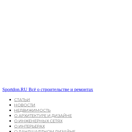
Sportdon.RU
Всё о строительстве и ремонтах
СТАТЬИ
НОВОСТИ
НЕДВИЖИМОСТЬ
О АРХИТЕКТУРЕ И ДИЗАЙНЕ
О ИНЖЕНЕРНЫХ СЕТЯХ
О ИНТЕРЬЕРАХ
О ЛАНДШАФТНОМ ДИЗАЙНЕ