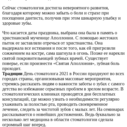
Сейчас стоматология достигла невероятного развития,
благодаря которому можно забыть о боли и страхе при
посещении дантиста, получив при этом шикарную улыбку и
здоровые зубы.
Что касается даты праздника, выбрана она была в память о
христианской мученице Аполлонии. С помощью жестоких
пыток ее заставляли отречься от христианства. Она
выдержала все истязания и после того, как ей пригрозили
сожжением на костре, сама шагнула в огонь. Позже ее нарекли
святой покровительницей зубных врачей. Существует
поверье, если произнести «Святая Аполлония», зубная боль
проходит.
Традиции
День стоматолога 2021 в России празднуют во всех
городах страны, организовывая массовые мероприятия,
стремясь рассказать людям о важности заботы о зубах с самого
детства во избежание серьезных проблем в зрелом возрасте. В
стоматологических клиниках проводятся дни бесплатных
консультаций, где можно узнать о необходимости регулярно
ухаживать за полостью рта, проводить своевременное
лечение, следить за чистотой зубов с малых лет. На семинарах
рассказывается о новейших достижениях. Ведь буквально за
несколько лет медицина в области стоматологии сделала
огромный шаг вперед.