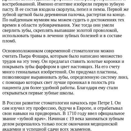
востребованной. Именно египтяне изобрели первую зубную
пасту. В ее состав входила скорлупа, пепел и пемза. Первой же
зубной щеткой была деревянная палочка, растертая на конце.
По найденным мумиям мы можем судить о достижениях тех
времен в области зубоврачевания. Уже тогда они умели
сверлить зубы, скреплять выпавшие золотой проволокой,
использовать травы в лечении зубных болезней и в составе
пломб.
Основоположником современной стоматологии можно
считать Пьера Фошара, которым было написано множество
трудов на эту тему. Он предлагал ставить золотые коронки и
покрывать зубы фарфором в цвет настоящих. На его счету
много гениальных изобретений. Он придумал пластины,
позволяющие выравнивать зубы, определенную систему линз,
с помощью которых свет лучше проникал в полость рта
пациента для более удобной работы. Благодаря ему стали
открываться первые зубные школы.
В России развитие стоматологии началось при Петре I. Он
сам изучил эту профессию, будучи в Европе, и отрабатывал
свои навыки на придворных. В 1710 году ввел официальное
звание «зубной врач». Начиная с 19 века заниматься зубным
делом разрешалось только после окончания медицинской
академии и успешной сдачи всех экзаменов.