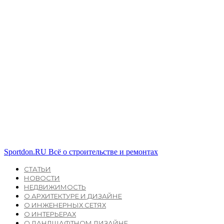
Sportdon.RU
Всё о строительстве и ремонтах
СТАТЬИ
НОВОСТИ
НЕДВИЖИМОСТЬ
О АРХИТЕКТУРЕ И ДИЗАЙНЕ
О ИНЖЕНЕРНЫХ СЕТЯХ
О ИНТЕРЬЕРАХ
О ЛАНДШАФТНОМ ДИЗАЙНЕ