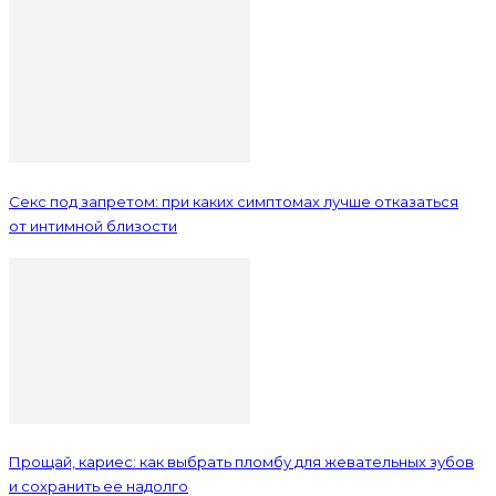
Секс под запретом: при каких симптомах лучше отказаться
от интимной близости
Прощай, кариес: как выбрать пломбу для жевательных зубов
и сохранить ее надолго