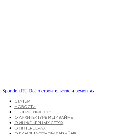
Sportdon.RU
Всё о строительстве и ремонтах
СТАТЬИ
НОВОСТИ
НЕДВИЖИМОСТЬ
О АРХИТЕКТУРЕ И ДИЗАЙНЕ
О ИНЖЕНЕРНЫХ СЕТЯХ
О ИНТЕРЬЕРАХ
О ЛАНДШАФТНОМ ДИЗАЙНЕ