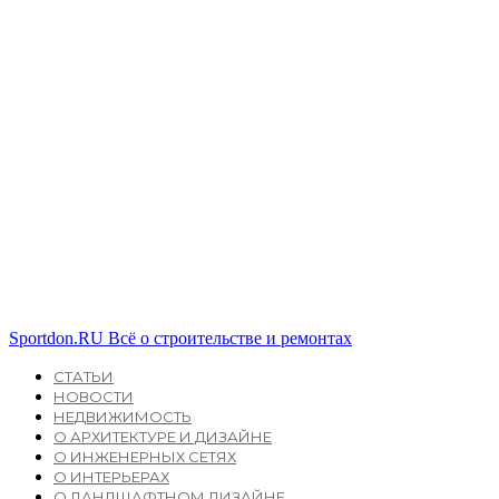
Sportdon.RU
Всё о строительстве и ремонтах
СТАТЬИ
НОВОСТИ
НЕДВИЖИМОСТЬ
О АРХИТЕКТУРЕ И ДИЗАЙНЕ
О ИНЖЕНЕРНЫХ СЕТЯХ
О ИНТЕРЬЕРАХ
О ЛАНДШАФТНОМ ДИЗАЙНЕ