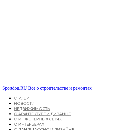
Sportdon.RU
Всё о строительстве и ремонтах
СТАТЬИ
НОВОСТИ
НЕДВИЖИМОСТЬ
О АРХИТЕКТУРЕ И ДИЗАЙНЕ
О ИНЖЕНЕРНЫХ СЕТЯХ
О ИНТЕРЬЕРАХ
О ЛАНДШАФТНОМ ДИЗАЙНЕ