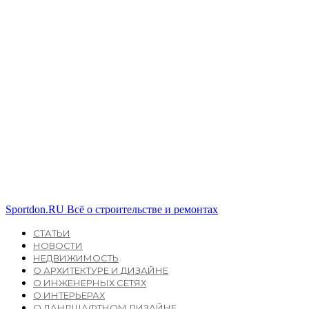
Sportdon.RU
Всё о строительстве и ремонтах
СТАТЬИ
НОВОСТИ
НЕДВИЖИМОСТЬ
О АРХИТЕКТУРЕ И ДИЗАЙНЕ
О ИНЖЕНЕРНЫХ СЕТЯХ
О ИНТЕРЬЕРАХ
О ЛАНДШАФТНОМ ДИЗАЙНЕ