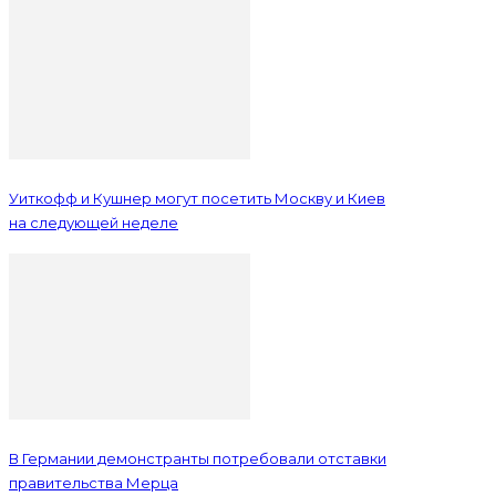
Уиткофф и Кушнер могут посетить Москву и Киев
на следующей неделе
В Германии демонстранты потребовали отставки
правительства Мерца