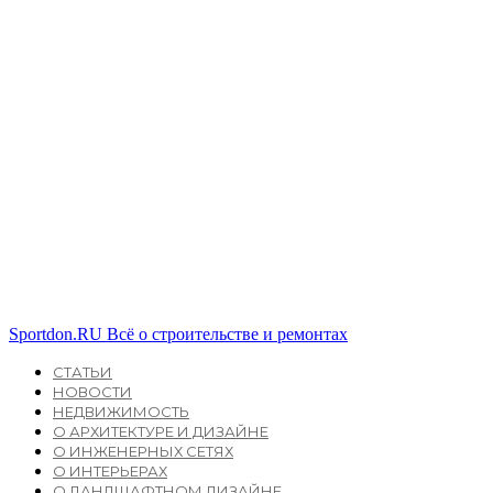
Sportdon.RU
Всё о строительстве и ремонтах
СТАТЬИ
НОВОСТИ
НЕДВИЖИМОСТЬ
О АРХИТЕКТУРЕ И ДИЗАЙНЕ
О ИНЖЕНЕРНЫХ СЕТЯХ
О ИНТЕРЬЕРАХ
О ЛАНДШАФТНОМ ДИЗАЙНЕ