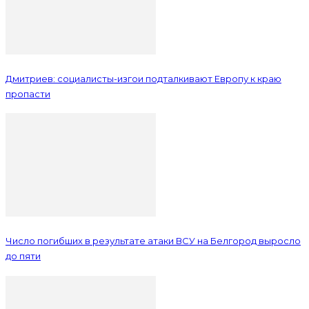
Дмитриев: социалисты-изгои подталкивают Европу к краю
пропасти
Число погибших в результате атаки ВСУ на Белгород выросло
до пяти