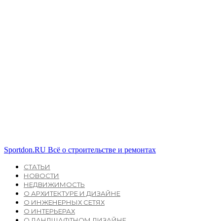
Sportdon.RU
Всё о строительстве и ремонтах
СТАТЬИ
НОВОСТИ
НЕДВИЖИМОСТЬ
О АРХИТЕКТУРЕ И ДИЗАЙНЕ
О ИНЖЕНЕРНЫХ СЕТЯХ
О ИНТЕРЬЕРАХ
О ЛАНДШАФТНОМ ДИЗАЙНЕ