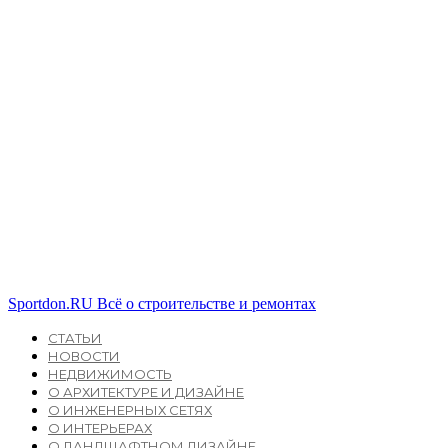
Sportdon.RU
Всё о строительстве и ремонтах
СТАТЬИ
НОВОСТИ
НЕДВИЖИМОСТЬ
О АРХИТЕКТУРЕ И ДИЗАЙНЕ
О ИНЖЕНЕРНЫХ СЕТЯХ
О ИНТЕРЬЕРАХ
О ЛАНДШАФТНОМ ДИЗАЙНЕ