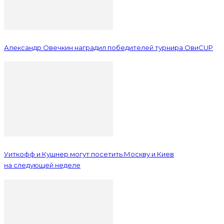
Александр Овечкин наградил победителей турнира ОвиCUP
Уиткофф и Кушнер могут посетить Москву и Киев
на следующей неделе