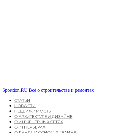
Sportdon.RU
Всё о строительстве и ремонтах
СТАТЬИ
НОВОСТИ
НЕДВИЖИМОСТЬ
О АРХИТЕКТУРЕ И ДИЗАЙНЕ
О ИНЖЕНЕРНЫХ СЕТЯХ
О ИНТЕРЬЕРАХ
О ЛАНДШАФТНОМ ДИЗАЙНЕ