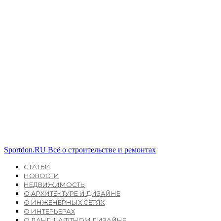
Sportdon.RU
Всё о строительстве и ремонтах
СТАТЬИ
НОВОСТИ
НЕДВИЖИМОСТЬ
О АРХИТЕКТУРЕ И ДИЗАЙНЕ
О ИНЖЕНЕРНЫХ СЕТЯХ
О ИНТЕРЬЕРАХ
О ЛАНДШАФТНОМ ДИЗАЙНЕ