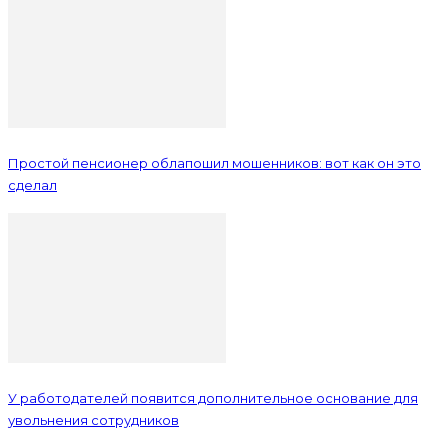
Простой пенсионер облапошил мошенников: вот как он это
сделал
У работодателей появится дополнительное основание для
увольнения сотрудников