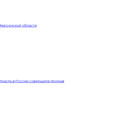
 Херсонской области
отрасль в России совершила прорыв