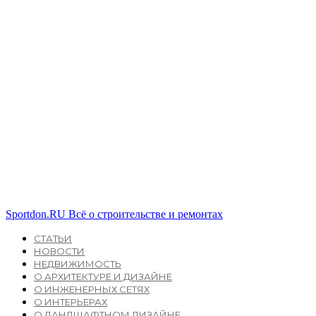
Sportdon.RU
Всё о строительстве и ремонтах
СТАТЬИ
НОВОСТИ
НЕДВИЖИМОСТЬ
О АРХИТЕКТУРЕ И ДИЗАЙНЕ
О ИНЖЕНЕРНЫХ СЕТЯХ
О ИНТЕРЬЕРАХ
О ЛАНДШАФТНОМ ДИЗАЙНЕ