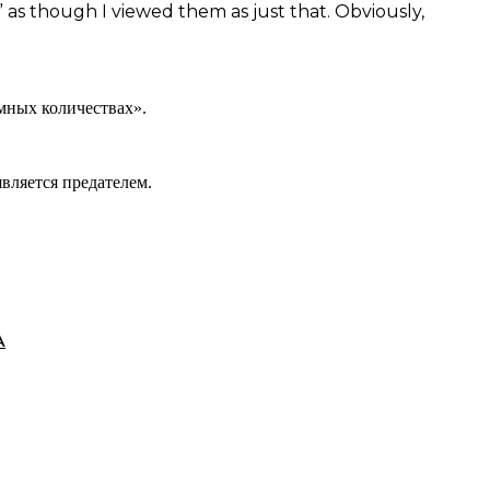
 as though I viewed them as just that. Obviously,
мных количествах».
вляется предателем.
А