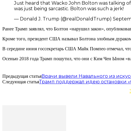
Just heard that Wacko John Bolton was talking of t
was just being sarcastic. Bolton was such a jerk!
— Donald J. Trump (@realDonaldTrump) Septem
Ранее Трамп заявлял, что Болтон «нарушил закон», опубликов
Кроме того, президент США называл Болтона злобным дураком
В середине июня госсекретарь США Майк Помпео отмечал, что 
Осенью 2018 года Трамп пошутил, что они с Ким Чен Ыном «вл
Врачи вывели Навального из иску
Предыдущая статья
Трамп поддержал идею остановки «
Следующая статья