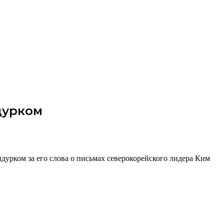
дурком
урком за его слова о письмах северокорейского лидера Ким