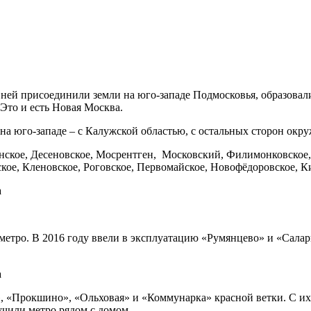
 К ней присоединили земли на юго-западе Подмосковья, образов
Это и есть Новая Москва.
 на юго-западе – с Калужской областью, с остальных сторон окр
нское, Десеновское, Мосрентген, Московский, Филимонковское,
ое, Кленовское, Роговское, Первомайское, Новофёдоровское, К
 метро. В 2016 году ввели в эксплуатацию «Румянцево» и «Сала
, «Прокшино», «Ольховая» и «Коммунарка» красной ветки. С их
чили метро рядом с домом.