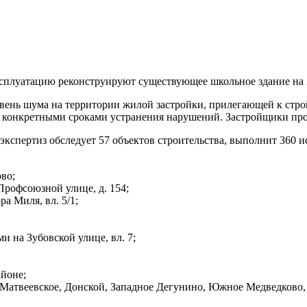
эксплуатацию реконструируют существующее школьное здание на 
овень шума на территории жилой застройки, прилегающей к стр
 с конкретными сроками устранения нарушений. Застройщики п
экспертиз обследует 57 объектов строительства, выполнит 360 и
во;
рофсоюзной улице, д. 154;
а Миля, вл. 5/1;
 на Зубовской улице, вл. 7;
йоне;
Матвеевское, Донской, Западное Дегунино, Южное Медведково,