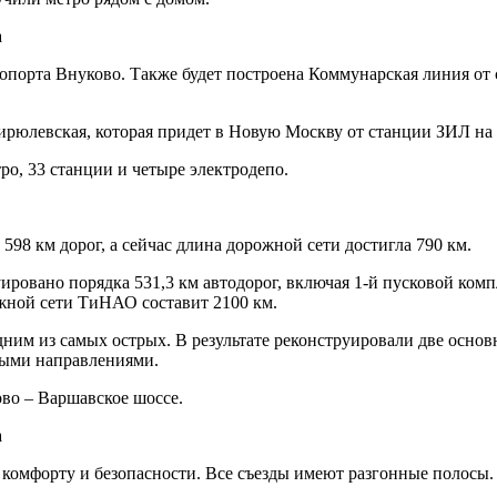
порта Внуково. Также будет построена Коммунарская линия от 
Бирюлевская, которая придет в Новую Москву от станции ЗИЛ н
о, 33 станции и четыре электродепо.
98 км дорог, а сейчас длина дорожной сети достигла 790 км.
руировано порядка 531,3 км автодорог, включая 1-й пусковой к
жной сети ТиНАО составит 2100 км.
ним из самых острых. В результате реконструировали две осно
ными направлениями.
во – Варшавское шоссе.
комфорту и безопасности. Все съезды имеют разгонные полосы.