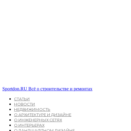
Sportdon.RU
Всё о строительстве и ремонтах
СТАТЬИ
НОВОСТИ
НЕДВИЖИМОСТЬ
О АРХИТЕКТУРЕ И ДИЗАЙНЕ
О ИНЖЕНЕРНЫХ СЕТЯХ
О ИНТЕРЬЕРАХ
О ЛАНДШАФТНОМ ДИЗАЙНЕ