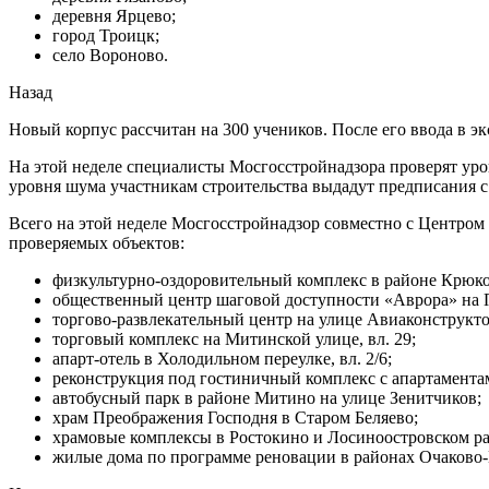
деревня Ярцево;
город Троицк;
село Вороново.
Назад
Новый корпус рассчитан на 300 учеников. После его ввода в 
На этой неделе специалисты Мосгосстройнадзора проверят ур
уровня шума участникам строительства выдадут предписания
Всего на этой неделе Мосгосстройнадзор совместно с Центром 
проверяемых объектов:
физкультурно-оздоровительный комплекс в районе Крюко
общественный центр шаговой доступности «Аврора» на П
торгово-развлекательный центр на улице Авиаконструктор
торговый комплекс на Митинской улице, вл. 29;
апарт-отель в Холодильном переулке, вл. 2/6;
реконструкция под гостиничный комплекс с апартаментами
автобусный парк в районе Митино на улице Зенитчиков;
храм Преображения Господня в Старом Беляево;
храмовые комплексы в Ростокино и Лосиноостровском ра
жилые дома по программе реновации в районах Очаково-