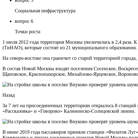
вопрос 5
Социальная инфраструктура
вопрос 6
Точки роста
1 июля 2012 года территория Москвы увеличилась в 2,4 раза.
(ТиНАО), которые состоят из 21 муниципального образования. 
На северо-востоке она граничит со старой территорией города,
В состав Новой Москвы входят поселения Сосенское, Воскресе
Щаповское, Краснопахорское, Михайлово-Ярцевское, Вороновск
Назад
За 7 лет на присоединенных территориях открылось 8 станций
«Рассказовка» и «Говорово» Калининско-Солнцевской линии.
В июне 2019 года пассажиров приняли станции «Филатов Луг»
Коммунарка и других населенных пунктов Новой Москвы полу