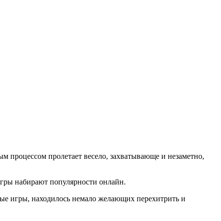
ым процессом пролетает весело, захватывающе и незаметно,
игры набирают популярности онлайн.
мые игры, находилось немало желающих перехитрить и