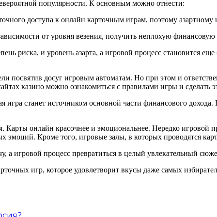
евероятной популярности. К основным можно отнести:
уточного доступа к онлайн карточным играм, поэтому азартному
зависимости от уровня везения, получить неплохую финансовую
пень риска, и уровень азарта, а игровой процесс становится ещ
жели посвятив досуг игровым автоматам. Но при этом и ответств
сайтах казино можно ознакомиться с правилами игры и сделать э
ая игра станет источником основной части финансового дохода. 
ия. Карты онлайн красочнее и эмоциональнее. Нередко игровой
эмоций. Кроме того, игровые залы, в которых проводятся карто
у, а игровой процесс превратиться в целый увлекательный сюже
арточных игр, которое удовлетворит вкусы даже самых избирате
рсия?