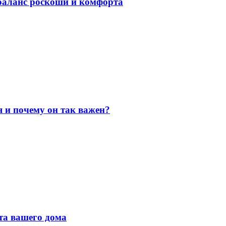
баланс роскоши и комфорта
я и почему он так важен?
та вашего дома