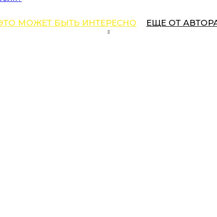
ЭТО МОЖЕТ БЫТЬ ИНТЕРЕСНО
ЕЩЕ ОТ АВТОР