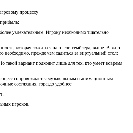
 игровому процессу
 прибыль;
е более увлекательным. Игроку необходимо тщательно
енность, которая ложиться на плечи гемблера, выше. Важно
то необходимо, прежде чем садиться за виртуальный стол;
Но такой вариант подходит лишь для тех, кто умеет вовремя
 процесс сопровождается музыкальным и анимационным
чные состязания, гораздо удобнее;
т;
льных игроков.