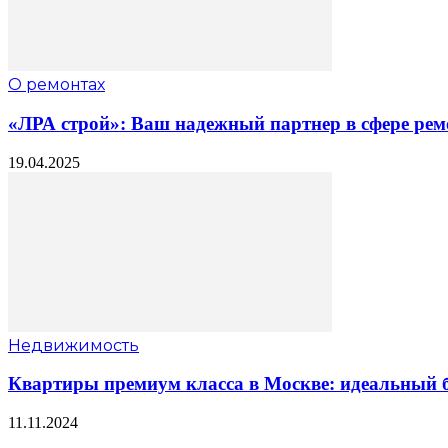
О ремонтах
«ЛРА строй»: Ваш надежный партнер в сфере рем
19.04.2025
Недвижимость
Квартиры премиум класса в Москве: идеальный б
11.11.2024