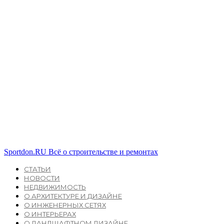
Sportdon.RU
Всё о строительстве и ремонтах
СТАТЬИ
НОВОСТИ
НЕДВИЖИМОСТЬ
О АРХИТЕКТУРЕ И ДИЗАЙНЕ
О ИНЖЕНЕРНЫХ СЕТЯХ
О ИНТЕРЬЕРАХ
О ЛАНДШАФТНОМ ДИЗАЙНЕ