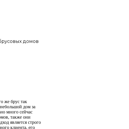
 брусовых домов
о же брус так
 небольшой дом за
ьно много сейчас
омов, также они
дход является строго
ого клиента, его