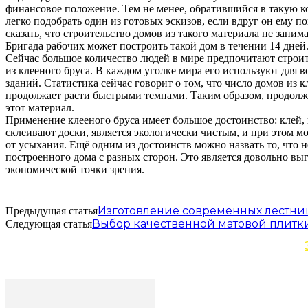
финансовое положение. Тем не менее, обратившийся в такую 
легко подобрать один из готовых эскизов, если вдруг он ему п
сказать, что строительство домов из такого материала не заним
Бригада рабочих может построить такой дом в течении 14 дней
Сейчас большое количество людей в мире предпочитают строи
из клееного бруса. В каждом уголке мира его используют для 
зданий. Статистика сейчас говорит о том, что число домов из к
продолжает расти быстрыми темпами. Таким образом, продолжа
этот материал.
Применение клееного бруса имеет большое достоинство: клей,
склеивают доски, является экологически чистым, и при этом м
от усыхания. Ещё одним из достоинств можно назвать то, что 
построенного дома с разных сторон. Это является довольно вы
экономической точки зрения.
Изготовление современных лестни
Предыдущая статья
Выбор качественной матовой плитк
Следующая статья