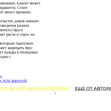
компанию, клиент может
онравится. Стоит
ает много времени.
.
тельство домов именно
возведения разных
лееного бруса
ет расти и спрос на
 которым тщательно
ожет защищать брус
нет нужды в облицовке
годно с
ц
и для ванной
ЭТО МОЖЕТ БЫТЬ ИНТЕРЕСНО
ЕЩЕ ОТ АВТОР