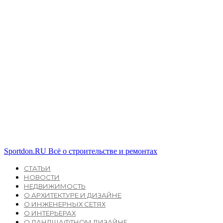
Sportdon.RU
Всё о строительстве и ремонтах
СТАТЬИ
НОВОСТИ
НЕДВИЖИМОСТЬ
О АРХИТЕКТУРЕ И ДИЗАЙНЕ
О ИНЖЕНЕРНЫХ СЕТЯХ
О ИНТЕРЬЕРАХ
О ЛАНДШАФТНОМ ДИЗАЙНЕ