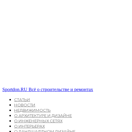
Sportdon.RU
Всё о строительстве и ремонтах
СТАТЬИ
НОВОСТИ
НЕДВИЖИМОСТЬ
О АРХИТЕКТУРЕ И ДИЗАЙНЕ
О ИНЖЕНЕРНЫХ СЕТЯХ
О ИНТЕРЬЕРАХ
О ЛАНДШАФТНОМ ДИЗАЙНЕ