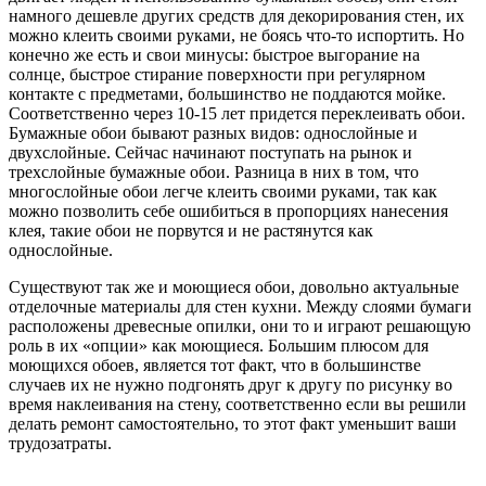
намного дешевле других средств для декорирования стен, их
можно клеить своими руками, не боясь что-то испортить. Но
конечно же есть и свои минусы: быстрое выгорание на
солнце, быстрое стирание поверхности при регулярном
контакте с предметами, большинство не поддаются мойке.
Соответственно через 10-15 лет придется переклеивать обои.
Бумажные обои бывают разных видов: однослойные и
двухслойные. Сейчас начинают поступать на рынок и
трехслойные бумажные обои. Разница в них в том, что
многослойные обои легче клеить своими руками, так как
можно позволить себе ошибиться в пропорциях нанесения
клея, такие обои не порвутся и не растянутся как
однослойные.
Существуют так же и моющиеся обои, довольно актуальные
отделочные материалы для стен кухни. Между слоями бумаги
расположены древесные опилки, они то и играют решающую
роль в их «опции» как моющиеся. Большим плюсом для
моющихся обоев, является тот факт, что в большинстве
случаев их не нужно подгонять друг к другу по рисунку во
время наклеивания на стену, соответственно если вы решили
делать ремонт самостоятельно, то этот факт уменьшит ваши
трудозатраты.