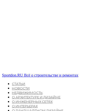
Sportdon.RU
Всё о строительстве и ремонтах
СТАТЬИ
НОВОСТИ
НЕДВИЖИМОСТЬ
О АРХИТЕКТУРЕ И ДИЗАЙНЕ
О ИНЖЕНЕРНЫХ СЕТЯХ
О ИНТЕРЬЕРАХ
О ЛАНДШАФТНОМ ДИЗАЙНЕ