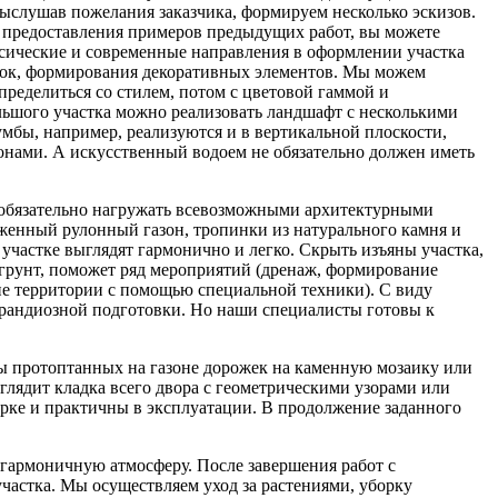
Выслушав пожелания заказчика, формируем несколько эскизов.
 предоставления примеров предыдущих работ, вы можете
ссические и современные направления в оформлении участка
нок, формирования декоративных элементов. Мы можем
пределиться со стилем, потом с цветовой гаммой и
ьшого участка можно реализовать ландшафт с несколькими
умбы, например, реализуются и в вертикальной плоскости,
онами. А искусственный водоем не обязательно должен иметь
обязательно нагружать всевозможными архитектурными
женный рулонный газон, тропинки из натурального камня и
участке выглядят гармонично и легко. Скрыть изъяны участка,
грунт, поможет ряд мероприятий (дренаж, формирование
ие территории с помощью специальной техники). С виду
грандиозной подготовки. Но наши специалисты готовы к
ы протоптанных на газоне дорожек на каменную мозаику или
глядит кладка всего двора с геометрическими узорами или
рке и практичны в эксплуатации. В продолжение заданного
 гармоничную атмосферу. После завершения работ с
астка. Мы осуществляем уход за растениями, уборку