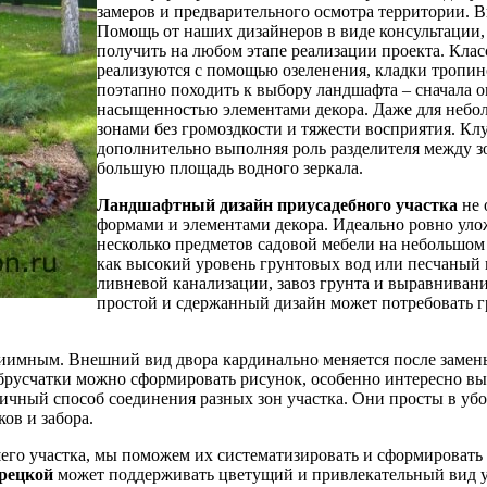
замеров и предварительного осмотра территории. 
Помощь от наших дизайнеров в виде консультации,
получить на любом этапе реализации проекта. Кла
реализуются с помощью озеленения, кладки тропи
поэтапно походить к выбору ландшафта – сначала о
насыщенностью элементами декора. Даже для небол
зонами без громоздкости и тяжести восприятия. Кл
дополнительно выполняя роль разделителя между з
большую площадь водного зеркала.
Ландшафтный дизайн приусадебного участка
не 
формами и элементами декора. Идеально ровно уло
несколько предметов садовой мебели на небольшом 
как высокий уровень грунтовых вод или песчаный 
ливневой канализации, завоз грунта и выравниван
простой и сдержанный дизайн может потребовать 
иимным. Внешний вид двора кардинально меняется после замен
 брусчатки можно сформировать рисунок, особенно интересно вы
чный способ соединения разных зон участка. Они просты в убо
ов и забора.
шего участка, мы поможем их систематизировать и сформировать
рецкой
может поддерживать цветущий и привлекательный вид уч