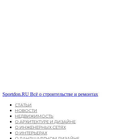
Sportdon.RU
Всё о строительстве и ремонтах
СТАТЬИ
НОВОСТИ
НЕДВИЖИМОСТЬ
О АРХИТЕКТУРЕ И ДИЗАЙНЕ
О ИНЖЕНЕРНЫХ СЕТЯХ
О ИНТЕРЬЕРАХ
О ЛАНДШАФТНОМ ДИЗАЙНЕ