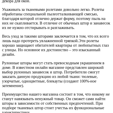
декора для окон.
Ухаживать за тканевыми ролетами довольно легко. Ролеты
обработаны специальной пылеотталкивающей смесью,
благодаря которой отлично держат форму, поэтому пыль на
них не скапливается. В отличие от обычных штор и занавесок
их не нужно отстирывать и разглаживать.
Весь уход за такими шторами заключается в том, что их всего
лишь надо протереть увлажненной тряпкой.Эти ролеты
хорошо защищают обитателей квартиры от любопытных глаз
с улицы. Но основное их достоинство – это изысканный
дизайн.
Рулонные шторы могут стать превосходным украшением в
доме. В известном онлайн магазине представлен широкий
выбор рулонных занавесок и штор. Потребители смогут
заказать данную продукцию из любой ткани: тюлевые,
узорчатые, одноцветные, блекауты (создают 100%-ное
затемнение).
Преимущество нашего магазина состоит в том, что никому не
станут навязывать ненужный товар. Он сможет сами найти
шторы в зависимости от собственных предпочтений. При
подборе тканевых штор стоит учестьь их функциональные
характеристики.