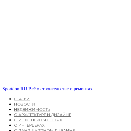
Sportdon.RU
Всё о строительстве и ремонтах
СТАТЬИ
НОВОСТИ
НЕДВИЖИМОСТЬ
О АРХИТЕКТУРЕ И ДИЗАЙНЕ
О ИНЖЕНЕРНЫХ СЕТЯХ
О ИНТЕРЬЕРАХ
О ЛАНДШАФТНОМ ДИЗАЙНЕ