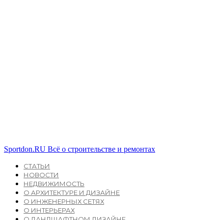
Sportdon.RU
Всё о строительстве и ремонтах
СТАТЬИ
НОВОСТИ
НЕДВИЖИМОСТЬ
О АРХИТЕКТУРЕ И ДИЗАЙНЕ
О ИНЖЕНЕРНЫХ СЕТЯХ
О ИНТЕРЬЕРАХ
О ЛАНДШАФТНОМ ДИЗАЙНЕ