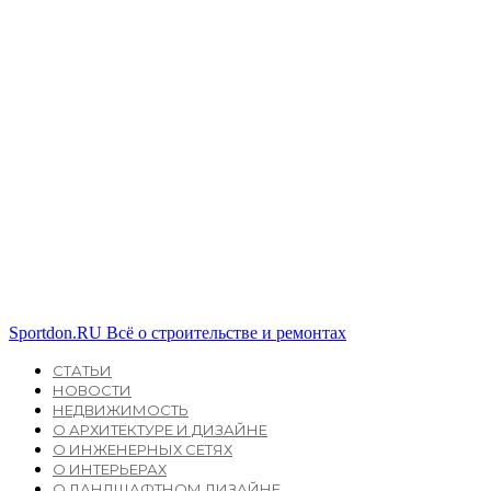
Sportdon.RU
Всё о строительстве и ремонтах
СТАТЬИ
НОВОСТИ
НЕДВИЖИМОСТЬ
О АРХИТЕКТУРЕ И ДИЗАЙНЕ
О ИНЖЕНЕРНЫХ СЕТЯХ
О ИНТЕРЬЕРАХ
О ЛАНДШАФТНОМ ДИЗАЙНЕ