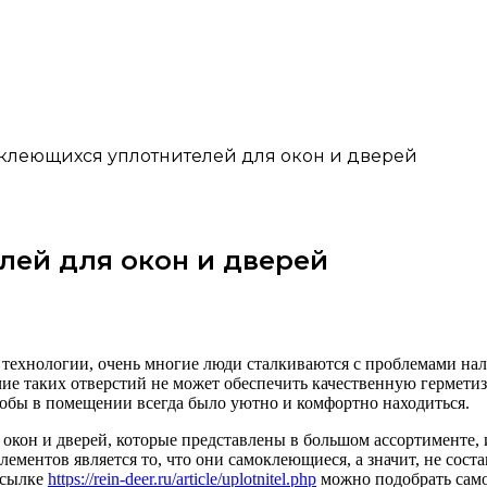
клеющихся уплотнителей для окон и дверей
ей для окон и дверей
 технологии, очень многие люди сталкиваются с проблемами нал
чие таких отверстий не может обеспечить качественную гермети
чтобы в помещении всегда было уютно и комфортно находиться.
окон и дверей, которые представлены в большом ассортименте,
ментов является то, что они самоклеющиеся, а значит, не соста
 ссылке
https://rein-deer.ru/article/uplotnitel.php
можно подобрать само