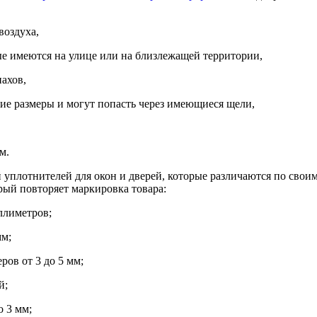
воздуха,
ые имеются на улице или на близлежащей территории,
ахов,
ие размеры и могут попасть через имеющиеся щели,
м.
уплотнителей для окон и дверей, которые различаются по своим
рый повторяет маркировка товара:
ллиметров;
мм;
ов от 3 до 5 мм;
й;
 3 мм;