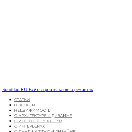
Sportdon.RU
Всё о строительстве и ремонтах
СТАТЬИ
НОВОСТИ
НЕДВИЖИМОСТЬ
О АРХИТЕКТУРЕ И ДИЗАЙНЕ
О ИНЖЕНЕРНЫХ СЕТЯХ
О ИНТЕРЬЕРАХ
О ЛАНДШАФТНОМ ДИЗАЙНЕ