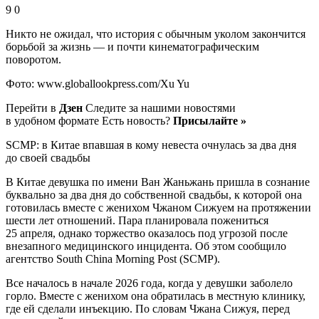
9 0
Никто не ожидал, что история с обычным уколом закончится
борьбой за жизнь — и почти кинематографическим
поворотом.
Фото: www.globallookpress.com/Xu Yu
Перейти в
Дзен
Следите за нашими новостями
в удобном формате Есть новость?
Присылайте »
SCMP: в Китае впавшая в кому невеста очнулась за два дня
до своей свадьбы
В Китае девушка по имени Ван Жаньжань пришла в сознание
буквально за два дня до собственной свадьбы, к которой она
готовилась вместе с женихом Чжаном Сижуем на протяжении
шести лет отношений. Пара планировала пожениться
25 апреля, однако торжество оказалось под угрозой после
внезапного медицинского инцидента. Об этом сообщило
агентство South China Morning Post (SCMP).
Все началось в начале 2026 года, когда у девушки заболело
горло. Вместе с женихом она обратилась в местную клинику,
где ей сделали инъекцию. По словам Чжана Сижуя, перед