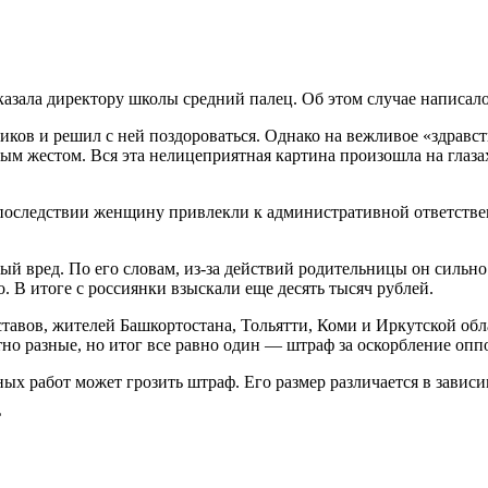
казала директору школы средний палец. Об этом случае написал
иков и решил с ней поздороваться. Однако на вежливое «здравс
ым жестом. Вся эта нелицеприятная картина произошла на глаза
последствии женщину привлекли к административной ответствен
ый вред. По его словам, из-за действий родительницы он сильн
. В итоге с россиянки взыскали еще десять тысяч рублей.
тавов, жителей Башкортостана, Тольятти, Коми и Иркутской обл
тно разные, но итог все равно один — штраф за оскорбление опп
чных работ может грозить штраф. Его размер различается в зависи
С