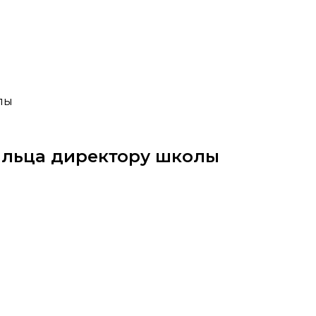
лы
альца директору школы