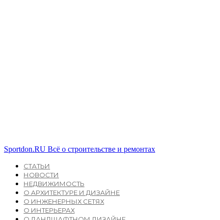
Sportdon.RU
Всё о строительстве и ремонтах
СТАТЬИ
НОВОСТИ
НЕДВИЖИМОСТЬ
О АРХИТЕКТУРЕ И ДИЗАЙНЕ
О ИНЖЕНЕРНЫХ СЕТЯХ
О ИНТЕРЬЕРАХ
О ЛАНДШАФТНОМ ДИЗАЙНЕ