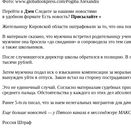
Фото: www.globallookpress.com/Pogiba Alexandra
Перейти в
Дзен
Следите за нашими новостями
в удобном формате Есть новость?
Присылайте »
Жительницу Кировской области оштрафовали за то, что она по
В материале сказано, что мужчина встретил родительницу учен
мужчине она бросила «до свидания» и сопроводила это тем сам
а также школьников.
После случившегося директор школы обратился в полицию. В 
тысячи рублей.
Затем мужчина подал иск о взыскании компенсации за моральн
вынужден уйти в отпуск. Закон встал на сторону пострадавшего
Это не единичный случай. Согласно материалам судебных прис
среднего пальца. Обстоятельства у каждого из этих дел абсолю
Ранее 5-tv.ru писал, что за наем нелегальных мигрантов для да
Еще больше новостей — у Пятого канала в мессенджере МАК
Россия Штраф