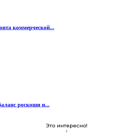
онта коммерческой...
аланс роскоши и...
Это интересно!