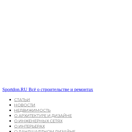
Sportdon.RU
Всё о строительстве и ремонтах
СТАТЬИ
НОВОСТИ
НЕДВИЖИМОСТЬ
О АРХИТЕКТУРЕ И ДИЗАЙНЕ
О ИНЖЕНЕРНЫХ СЕТЯХ
О ИНТЕРЬЕРАХ
О ЛАНДШАФТНОМ ДИЗАЙНЕ