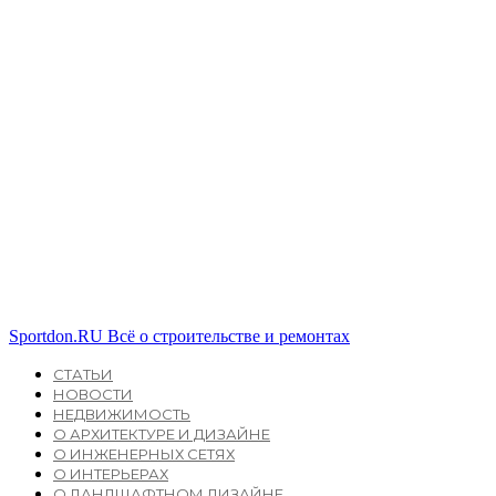
Sportdon.RU
Всё о строительстве и ремонтах
СТАТЬИ
НОВОСТИ
НЕДВИЖИМОСТЬ
О АРХИТЕКТУРЕ И ДИЗАЙНЕ
О ИНЖЕНЕРНЫХ СЕТЯХ
О ИНТЕРЬЕРАХ
О ЛАНДШАФТНОМ ДИЗАЙНЕ