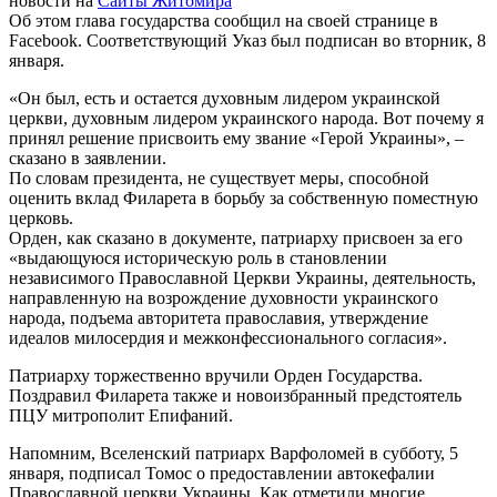
новости на
Сайты Житомира
Об этом глава государства сообщил на своей странице в
Facebook. Соответствующий Указ был подписан во вторник, 8
января.
«Он был, есть и остается духовным лидером украинской
церкви, духовным лидером украинского народа. Вот почему я
принял решение присвоить ему звание «Герой Украины», –
сказано в заявлении.
По словам президента, не существует меры, способной
оценить вклад Филарета в борьбу за собственную поместную
церковь.
Орден, как сказано в документе, патриарху присвоен за его
«выдающуюся историческую роль в становлении
независимого Православной Церкви Украины, деятельность,
направленную на возрождение духовности украинского
народа, подъема авторитета православия, утверждение
идеалов милосердия и межконфессионального согласия».
Патриарху торжественно вручили Орден Государства.
Поздравил Филарета также и новоизбранный предстоятель
ПЦУ митрополит Епифаний.
Напомним, Вселенский патриарх Варфоломей в субботу, 5
января, подписал Томос о предоставлении автокефалии
Православной церкви Украины. Как отметили многие