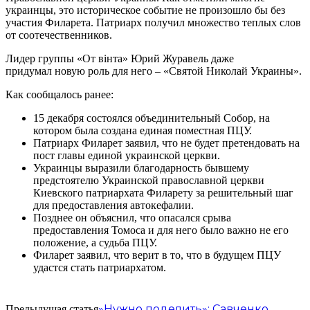
украинцы, это историческое событие не произошло бы без
участия Филарета. Патриарх получил множество теплых слов
от соотечественников.
Лидер группы «От вінта» Юрий Журавель даже
придумал новую роль для него – «Святой Николай Украины».
Как сообщалось ранее:
15 декабря состоялся объединительный Собор, на
котором была создана единая поместная ПЦУ.
Патриарх Филарет заявил, что не будет претендовать на
пост главы единой украинской церкви.
Украинцы выразили благодарность бывшему
предстоятелю Украинской православной церкви
Киевского патриархата Филарету за решительный шаг
для предоставления автокефалии.
Позднее он объяснил, что опасался срыва
предоставления Томоса и для него было важно не его
положение, а судьба ПЦУ.
Филарет заявил, что верит в то, что в будущем ПЦУ
удастся стать патриархатом.
»Нужно поделить»: Савченко
Предыдущая статья