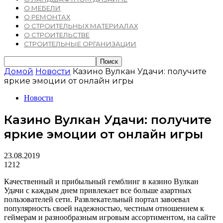
О МЕБЕЛИ
О РЕМОНТАХ
О СТРОИТЕЛЬНЫХ МАТЕРИАЛАХ
О СТРОИТЕЛЬСТВЕ
СТРОИТЕЛЬНЫЕ ОРГАНИЗАЦИИ
Домой
Новости
Казино Вулкан Удачи: получите
яркие эмоции от онлайн игры
Новости
Казино Вулкан Удачи: получите
яркие эмоции от онлайн игры
23.08.2019
1212
Качественный и прибыльный гемблинг в казино Вулкан
Удачи с каждым днем привлекает все больше азартных
пользователей сети. Развлекательный портал завоевал
популярность своей надежностью, честным отношением к
геймерам и разнообразным игровым ассортиментом, на сайте