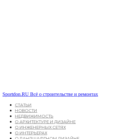
Sportdon.RU
Всё о строительстве и ремонтах
СТАТЬИ
НОВОСТИ
НЕДВИЖИМОСТЬ
О АРХИТЕКТУРЕ И ДИЗАЙНЕ
О ИНЖЕНЕРНЫХ СЕТЯХ
О ИНТЕРЬЕРАХ
О ЛАНДШАФТНОМ ДИЗАЙНЕ