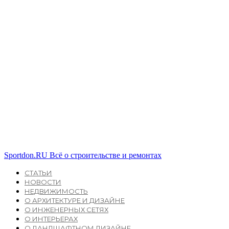
Sportdon.RU
Всё о строительстве и ремонтах
СТАТЬИ
НОВОСТИ
НЕДВИЖИМОСТЬ
О АРХИТЕКТУРЕ И ДИЗАЙНЕ
О ИНЖЕНЕРНЫХ СЕТЯХ
О ИНТЕРЬЕРАХ
О ЛАНДШАФТНОМ ДИЗАЙНЕ