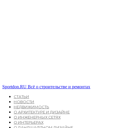
Sportdon.RU
Всё о строительстве и ремонтах
СТАТЬИ
НОВОСТИ
НЕДВИЖИМОСТЬ
О АРХИТЕКТУРЕ И ДИЗАЙНЕ
О ИНЖЕНЕРНЫХ СЕТЯХ
О ИНТЕРЬЕРАХ
О ЛАНДШАФТНОМ ДИЗАЙНЕ